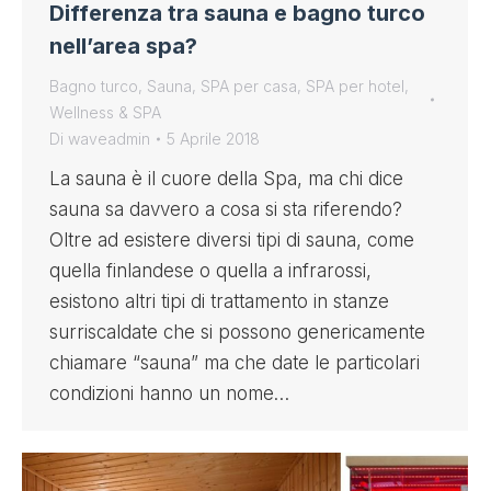
Differenza tra sauna e bagno turco
nell’area spa?
Bagno turco
,
Sauna
,
SPA per casa
,
SPA per hotel
,
Wellness & SPA
Di
waveadmin
5 Aprile 2018
La sauna è il cuore della Spa, ma chi dice
sauna sa davvero a cosa si sta riferendo?
Oltre ad esistere diversi tipi di sauna, come
quella finlandese o quella a infrarossi,
esistono altri tipi di trattamento in stanze
surriscaldate che si possono genericamente
chiamare “sauna” ma che date le particolari
condizioni hanno un nome…