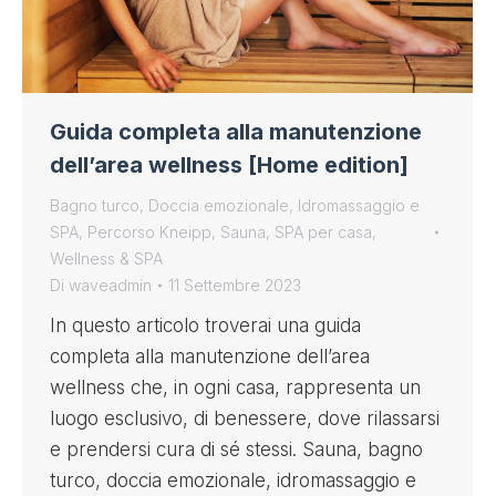
Guida completa alla manutenzione
dell’area wellness [Home edition]
Bagno turco
,
Doccia emozionale
,
Idromassaggio e
SPA
,
Percorso Kneipp
,
Sauna
,
SPA per casa
,
Wellness & SPA
Di
waveadmin
11 Settembre 2023
In questo articolo troverai una guida
completa alla manutenzione dell’area
wellness che, in ogni casa, rappresenta un
luogo esclusivo, di benessere, dove rilassarsi
e prendersi cura di sé stessi. Sauna, bagno
turco, doccia emozionale, idromassaggio e