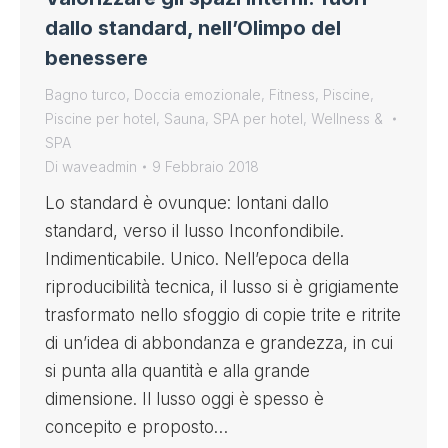
dallo standard, nell’Olimpo del
benessere
Bagno turco
,
Doccia emozionale
,
Fitness
,
Piscine
,
Piscine per hotel
,
Sauna
,
SPA per hotel
,
Wellness &
SPA
Di
waveadmin
9 Febbraio 2018
Lo standard è ovunque: lontani dallo
standard, verso il lusso Inconfondibile.
Indimenticabile. Unico. Nell’epoca della
riproducibilità tecnica, il lusso si è grigiamente
trasformato nello sfoggio di copie trite e ritrite
di un’idea di abbondanza e grandezza, in cui
si punta alla quantità e alla grande
dimensione. Il lusso oggi è spesso è
concepito e proposto…