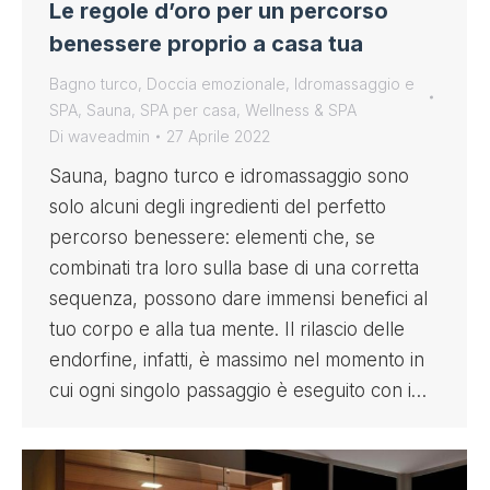
Le regole d’oro per un percorso
benessere proprio a casa tua
Bagno turco
,
Doccia emozionale
,
Idromassaggio e
SPA
,
Sauna
,
SPA per casa
,
Wellness & SPA
Di
waveadmin
27 Aprile 2022
Sauna, bagno turco e idromassaggio sono
solo alcuni degli ingredienti del perfetto
percorso benessere: elementi che, se
combinati tra loro sulla base di una corretta
sequenza, possono dare immensi benefici al
tuo corpo e alla tua mente. Il rilascio delle
endorfine, infatti, è massimo nel momento in
cui ogni singolo passaggio è eseguito con i…