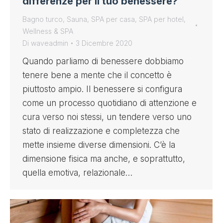
differenze per il tuo benessere?
Bagno turco
,
Sauna
,
SPA per casa
,
SPA per hotel
,
Wellness & SPA
Di
waveadmin
3 Dicembre 2020
Quando parliamo di benessere dobbiamo
tenere bene a mente che il concetto è
piuttosto ampio. Il benessere si configura
come un processo quotidiano di attenzione e
cura verso noi stessi, un tendere verso uno
stato di realizzazione e completezza che
mette insieme diverse dimensioni. C’è la
dimensione fisica ma anche, e soprattutto,
quella emotiva, relazionale…