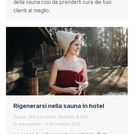
della sauna così da prenderti cura dei tuoi
clienti al meglio.
Rigenerarsi nella sauna in hotel
Sauna
,
SPA per hotel
,
Wellness & SPA
Di
waveadmin
5 Novembre 2018