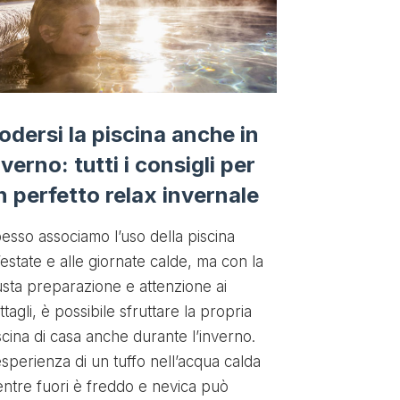
Piscina s
quanto c
odersi la piscina anche in
Prima di andar
nverno: tutti i consigli per
importante sp
n perfetto relax invernale
una piscina se
aiuta a capire
esso associamo l’uso della piscina
installata sol
l’estate e alle giornate calde, ma con la
In questo mod
usta preparazione e attenzione ai
rimane fuori t
ttagli, è possibile sfruttare la propria
potrebbe semb
scina di casa anche durante l’inverno.
per tanti div
esperienza di un tuffo nell’acqua calda
scopriremo p
ntre fuori è freddo e nevica può