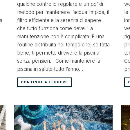
qualche controllo regolare e un po’ di
we
metodo per mantenere l’acqua limpida, il
le
La
filtro efficiente e la serenità di sapere
in
che tutto funziona come deve. La
we
manutenzione non è complicata. È una
ri
routine distribuita nel tempo che, se fatta
pr
bene, ti permette di vivere la piscina
te
senza pensieri. Come mantenere la
Co
piscina in salute tutto l’anno…
pr
CONTINUA A LEGGERE