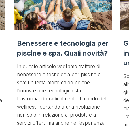
Benessere e tecnologia per
G
piscine e spa. Quali novità?
i
u
In questo articolo vogliamo trattare di
benessere e tecnologia per piscine e
Sp
spa: un tema molto caldo poichè
al
l’innovazione tecnologica sta
gi
trasformando radicalmente il mondo del
a
de
wellness, portando a una rivoluzione
pi
non solo in relazione ai prodotti e ai
L’
servizi offerti ma anche nell’esperienza
me