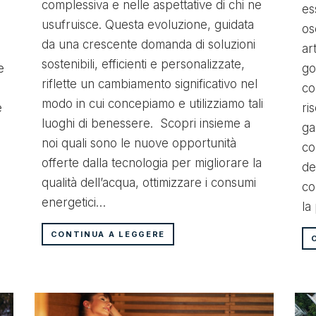
complessiva e nelle aspettative di chi ne
es
usufruisce. Questa evoluzione, guidata
os
da una crescente domanda di soluzioni
ar
sostenibili, efficienti e personalizzate,
e
go
riflette un cambiamento significativo nel
co
modo in cui concepiamo e utilizziamo tali
e
ri
luoghi di benessere. Scopri insieme a
ga
noi quali sono le nuove opportunità
co
offerte dalla tecnologia per migliorare la
de
qualità dell’acqua, ottimizzare i consumi
co
energetici…
la
CONTINUA A LEGGERE