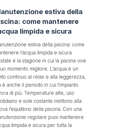
anutenzione estiva della
Quali acc
iscina: come mantenere
per la tu
’acqua limpida e sicura
Scalette, casc
e trampolini s
nutenzione estiva della piscina: come
accessori tra 
ntenere l’acqua limpida e sicura
e completare 
estate è la stagione in cui la piscina vive
rendendola pi
 suo momento migliore. L’acqua è un
da vivere. Ci
vito continuo al relax e alla leggerezza,
il relax, altri 
 è anche il periodo in cui l’impianto
ancora per lo
vora di più. Temperature alte, uso
te: la piscin
otidiano e sole costante mettono alla
con una gamma
ova l’equilibrio della piscina. Con una
che… l’unico li
nutenzione regolare puoi mantenere
tuoi desideri.
acqua limpida e sicura per tutta la