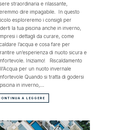
andando a sfat
sere straordinaria e rilassante,
realizzazione
eremmo dire impagabile. In questo
piscina semin
ticolo esploreremo i consigli per
proposta una
derti la tua piscina anche in inverno,
piscina di casa
mpresi i dettagli da curare, come
parlare dei be
scaldare l’acqua e cosa fare per
installazione 
rantire un’esperienza di nuoto sicura e
nfortevole. Iniziamo! Riscaldamento
CONTINUA A
ll’Acqua per un nuoto invernale
nfortevole Quando si tratta di godersi
 piscina in inverno,…
CONTINUA A LEGGERE