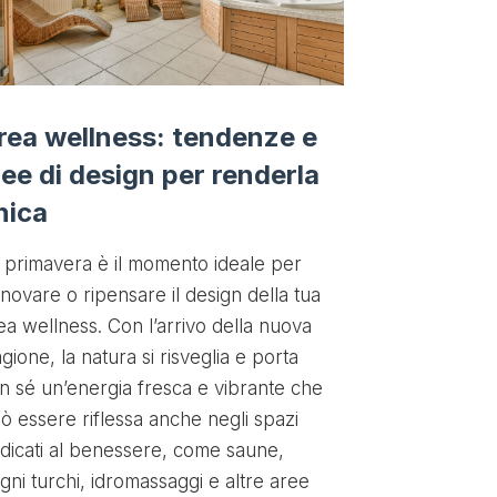
Doccia e
perché è
rea wellness: tendenze e
Acqua, colori,
dee di design per renderla
principali ing
nica
emozionale, u
in grado di t
 primavera è il momento ideale per
doccia in un 
nnovare o ripensare il design della tua
per corpo e 
ea wellness. Con l’arrivo della nuova
momento e met
agione, la natura si risveglia e porta
circonda. Allo
n sé un’energia fresca e vibrante che
tutto lo stress
ò essere riflessa anche negli spazi
avvolgere e ri
dicati al benessere, come saune,
tuoi sensi: il 
gni turchi, idromassaggi e altre aree