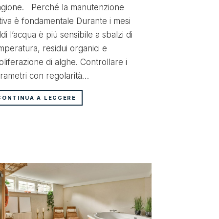
considerazion
agione. Perché la manutenzione
accessori ch
tiva è fondamentale Durante i mesi
assolutament
ldi l’acqua è più sensibile a sbalzi di
indispensabile
mperatura, residui organici e
che permette
oliferazione di alghe. Controllare i
rametri con regolarità…
CONTINUA A
CONTINUA A LEGGERE