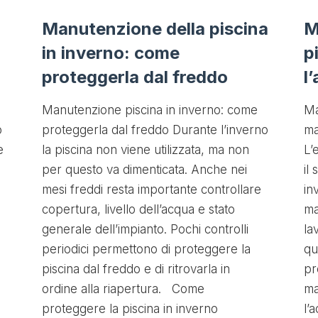
Manutenzione della piscina
M
in inverno: come
p
proteggerla dal freddo
l
Manutenzione piscina in inverno: come
Ma
o
proteggerla dal freddo Durante l’inverno
ma
e
la piscina non viene utilizzata, ma non
L’
per questo va dimenticata. Anche nei
il
mesi freddi resta importante controllare
in
copertura, livello dell’acqua e stato
ma
generale dell’impianto. Pochi controlli
la
periodici permettono di proteggere la
qu
piscina dal freddo e di ritrovarla in
pr
ordine alla riapertura. Come
ma
proteggere la piscina in inverno
l’