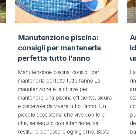
Manutenzione piscina:
A
a
consigli per mantenerla
i
perfetta tutto l’anno
u
Manutenzione piscina: consigli per
La
mantenerla perfetta tutto l’anno La
ri
manutenzione è la chiave per
ar
mantenere una piscina efficiente, sicura
st
e piacevole da vivere tutto l’anno. Un
co
piccolo ecosistema che vive con te e
pu
che, se seguito con attenzione, sa
de
restituire benessere ogni giorno. Basta
ba