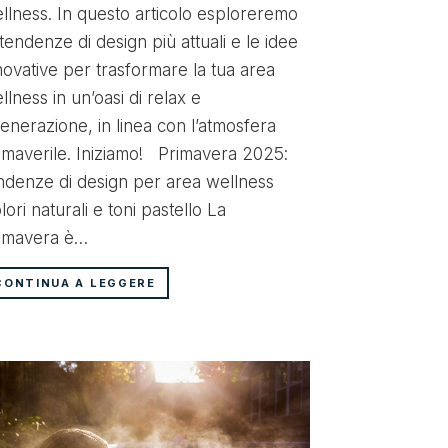
emozionale in
llness. In questo articolo esploreremo
doccia emozi
 tendenze di design più attuali e le idee
è un trattame
novative per trasformare la tua area
consiste in un
llness in un’oasi di relax e
sublimati dall
generazione, in linea con l’atmosfera
imaverile. Iniziamo! Primavera 2025:
CONTINUA A
ndenze di design per area wellness
lori naturali e toni pastello La
imavera è…
CONTINUA A LEGGERE