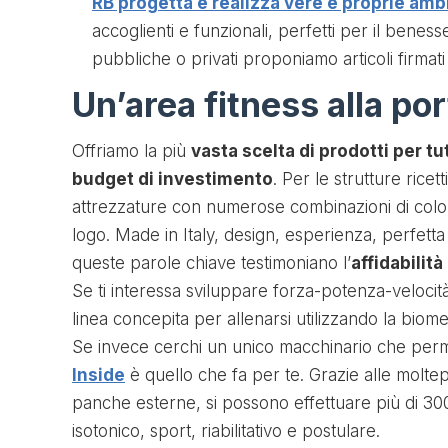
RB progetta e realizza vere e proprie amb
accoglienti e funzionali, perfetti per il beness
pubbliche o privati proponiamo articoli firma
Un’area fitness alla port
Offriamo la più
vasta scelta di prodotti per tut
budget di investimento
. Per le strutture ricet
attrezzature con numerose combinazioni di colore
logo. Made in Italy, design, esperienza, perfetta
queste parole chiave testimoniano l’
affidabilit
Se ti interessa sviluppare forza-potenza-velocità
linea concepita per allenarsi utilizzando la biome
Se invece cerchi un unico macchinario che perme
Inside
è quello che fa per te. Grazie alle moltepl
panche esterne, si possono effettuare più di 3
isotonico, sport, riabilitativo e postulare.