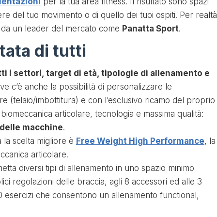
ientazioni
per la tua area fitness. Il risultato sono spazi
ere del tuo movimento o di quello dei tuoi ospiti. Per realtà
ti da un leader del mercato come
Panatta Sport
.
ata di tutti
ti i settori, target di età, tipologie di allenamento e
tive c’è anche la possibilità di personalizzare le
 (telaio/imbottitura) e con l’esclusivo ricamo del proprio
 biomeccanica articolare, tecnologia e massima qualità:
à delle macchine
.
 la scelta migliore è
Free Weight High Performance
, la
ccanica articolare.
tta diversi tipi di allenamento in uno spazio minimo
ici regolazioni delle braccia, agli 8 accessori ed alle 3
00 esercizi che consentono un allenamento functional,