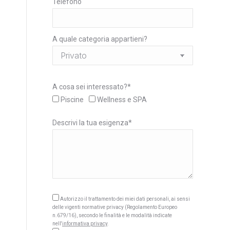
Telefono
A quale categoria appartieni?
A cosa sei interessato?*
Piscine
Wellness e SPA
Descrivi la tua esigenza*
Autorizzo il trattamento dei miei dati personali, ai sensi
delle vigenti normative privacy (Regolamento Europeo
n.679/16), secondo le finalità e le modalità indicate
nell'
informativa privacy
.