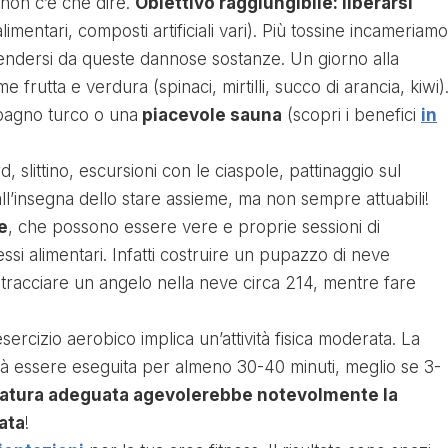
 non c’è che dire.
Obiettivo raggiungibile: liberarsi
limentari, composti artificiali vari). Più tossine incameriamo
fendersi da queste dannose sostanze. Un giorno alla
frutta e verdura (spinaci, mirtilli, succo di arancia, kiwi)
 bagno turco o una
piacevole sauna
(scopri i benefici
in
slittino, escursioni con le ciaspole, pattinaggio sul
ll’insegna dello stare assieme, ma non sempre attuabili!
e
, che possono essere vere e proprie sessioni di
si alimentari. Infatti costruire un pupazzo di neve
, tracciare un angelo nella neve circa 214, mentre fare
sercizio aerobico implica un’attività fisica moderata. La
vrà essere eseguita per almeno 30-40 minuti, meglio se 3-
zatura adeguata agevolerebbe notevolmente la
tata
!