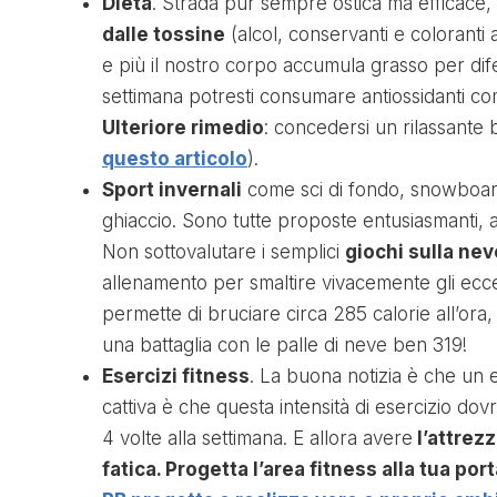
Dieta
. Strada pur sempre ostica ma efficace,
dalle tossine
(alcol, conservanti e coloranti a
e più il nostro corpo accumula grasso per di
settimana potresti consumare antiossidanti come 
Ulteriore rimedio
: concedersi un rilassante
questo articolo
).
Sport invernali
come sci di fondo, snowboard, 
ghiaccio. Sono tutte proposte entusiasmanti, a
Non sottovalutare i semplici
giochi sulla nev
allenamento per smaltire vivacemente gli ecces
permette di bruciare circa 285 calorie all’ora
una battaglia con le palle di neve ben 319!
Esercizi fitness
. La buona notizia è che un e
cattiva è che questa intensità di esercizio do
4 volte alla settimana. E allora avere
l’attrez
fatica. Progetta l’area fitness alla tua por