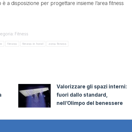
co è a disposizione per progettare insieme l’area fitness
egoria:
Fitness
re
fitness
fitness in hotel
zona fitness
Valorizzare gli spazi interni:
a
fuori dallo standard,
nell’Olimpo del benessere