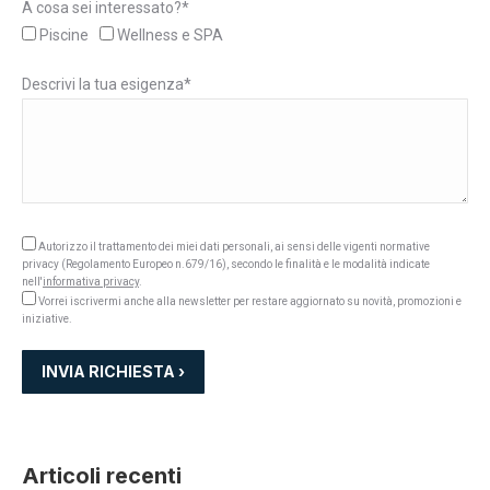
A cosa sei interessato?*
Piscine
Wellness e SPA
Descrivi la tua esigenza*
Autorizzo il trattamento dei miei dati personali, ai sensi delle vigenti normative
privacy (Regolamento Europeo n.679/16), secondo le finalità e le modalità indicate
nell'
informativa privacy
.
Vorrei iscrivermi anche alla newsletter per restare aggiornato su novità, promozioni e
iniziative.
Articoli recenti