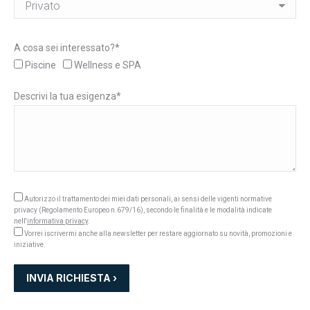
A cosa sei interessato?*
Piscine
Wellness e SPA
Descrivi la tua esigenza*
Autorizzo il trattamento dei miei dati personali, ai sensi delle vigenti normative
privacy (Regolamento Europeo n.679/16), secondo le finalità e le modalità indicate
nell'
informativa privacy
.
Vorrei iscrivermi anche alla newsletter per restare aggiornato su novità, promozioni e
iniziative.