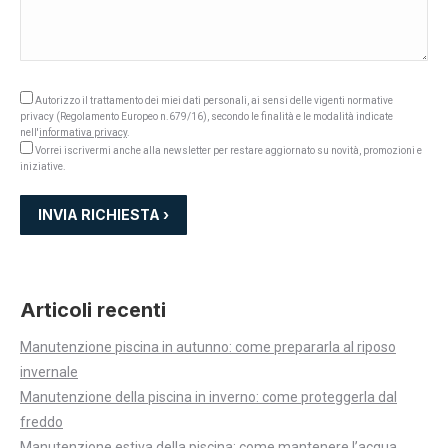
Autorizzo il trattamento dei miei dati personali, ai sensi delle vigenti normative
privacy (Regolamento Europeo n.679/16), secondo le finalità e le modalità indicate
nell'
informativa privacy
.
Vorrei iscrivermi anche alla newsletter per restare aggiornato su novità, promozioni e
iniziative.
Articoli recenti
Manutenzione piscina in autunno: come prepararla al riposo
invernale
Manutenzione della piscina in inverno: come proteggerla dal
freddo
Manutenzione estiva della piscina: come mantenere l’acqua