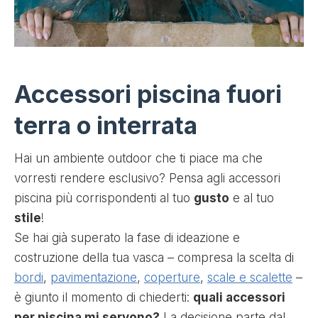
Accessori piscina fuori
terra o interrata
Hai un ambiente outdoor che ti piace ma che
vorresti rendere esclusivo? Pensa agli accessori
piscina più corrispondenti al tuo
gusto
e al tuo
stile
!
Se hai già superato la fase di ideazione e
costruzione della tua vasca – compresa la scelta di
bordi
,
pavimentazione
,
coperture
,
scale e scalette
–
è giunto il momento di chiederti:
quali accessori
per piscina mi servono?
La decisione parte dal