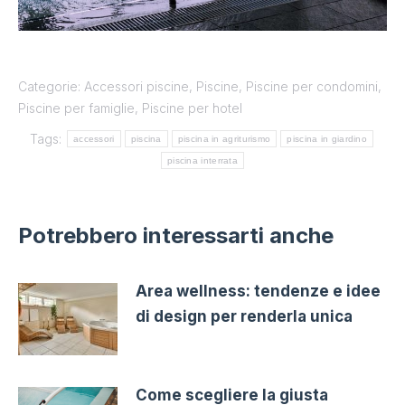
Categorie:
Accessori piscine
,
Piscine
,
Piscine per condomini
,
Piscine per famiglie
,
Piscine per hotel
Tags:
accessori
piscina
piscina in agriturismo
piscina in giardino
piscina interrata
Potrebbero interessarti anche
Area wellness: tendenze e idee
di design per renderla unica
Come scegliere la giusta