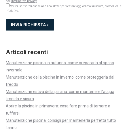
nell'
informativa privacy
.
Vorrei iscrivermi anche alla newsletter per restare aggiornato su novità, promozioni e
iniziative.
Articoli recenti
Manutenzione piscina in autunno: come prepararla al riposo
invernale
Manutenzione della piscina in inverno: come proteggerla dal
freddo
Manutenzione estiva della piscina: come mantenere l’acqua
limpida e sicura
Aprire la piscina in primavera: cosa fare prima di tornare a
tuffarsi
Manutenzione piscina: consigli per mantenerla perfetta tutto
l’anno