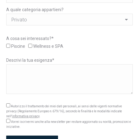
A quale categoria appartieni?
A cosa sei interessato?*
Piscine
Wellness e SPA
Descrivi la tua esigenza*
Autorizzo il trattamento dei miei dati personali, ai sensi delle vigenti normative
privacy (Regolamento Europeo n.679/16), secondo le finalità e le modalità indicate
nell'
informativa privacy
.
Vorrei iscrivermi anche alla newsletter per restare aggiornato su novità, promozioni e
iniziative.