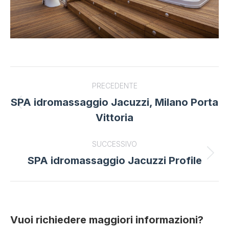
Project
PRECEDENTE
navigation
SPA idromassaggio Jacuzzi, Milano Porta
Previous
Vittoria
project:
SUCCESSIVO
SPA idromassaggio Jacuzzi Profile
Next
project:
Vuoi richiedere maggiori informazioni?