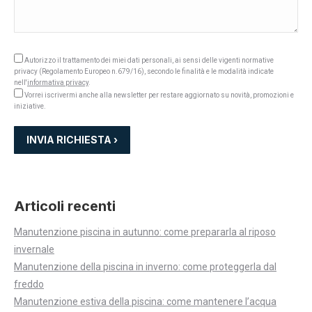
Autorizzo il trattamento dei miei dati personali, ai sensi delle vigenti normative
privacy (Regolamento Europeo n.679/16), secondo le finalità e le modalità indicate
nell'
informativa privacy
.
Vorrei iscrivermi anche alla newsletter per restare aggiornato su novità, promozioni e
iniziative.
Articoli recenti
Manutenzione piscina in autunno: come prepararla al riposo
invernale
Manutenzione della piscina in inverno: come proteggerla dal
freddo
Manutenzione estiva della piscina: come mantenere l’acqua