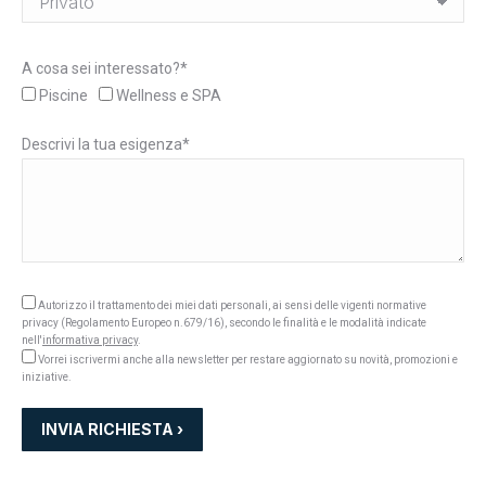
A cosa sei interessato?*
Piscine
Wellness e SPA
Descrivi la tua esigenza*
Autorizzo il trattamento dei miei dati personali, ai sensi delle vigenti normative
privacy (Regolamento Europeo n.679/16), secondo le finalità e le modalità indicate
nell'
informativa privacy
.
Vorrei iscrivermi anche alla newsletter per restare aggiornato su novità, promozioni e
iniziative.