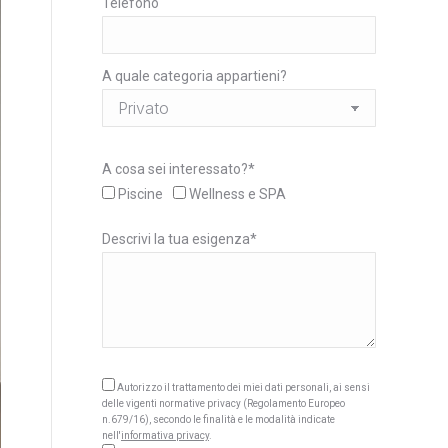
Telefono
A quale categoria appartieni?
A cosa sei interessato?*
Piscine
Wellness e SPA
Descrivi la tua esigenza*
Autorizzo il trattamento dei miei dati personali, ai sensi
delle vigenti normative privacy (Regolamento Europeo
n.679/16), secondo le finalità e le modalità indicate
nell'
informativa privacy
.