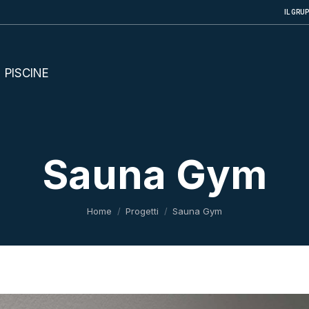
IL GRU
PISCINE
Sauna Gym
Tu sei qui:
Home
Progetti
Sauna Gym