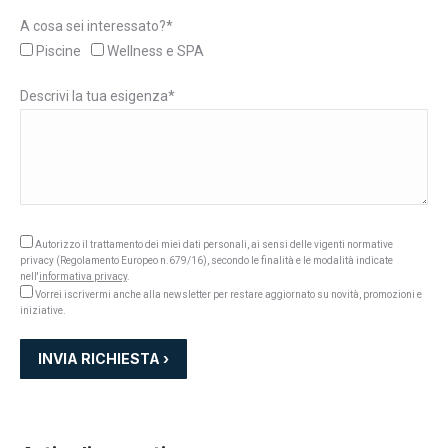
A cosa sei interessato?*
Piscine
Wellness e SPA
Descrivi la tua esigenza*
Autorizzo il trattamento dei miei dati personali, ai sensi delle vigenti normative
privacy (Regolamento Europeo n.679/16), secondo le finalità e le modalità indicate
nell'
informativa privacy
.
Vorrei iscrivermi anche alla newsletter per restare aggiornato su novità, promozioni e
iniziative.