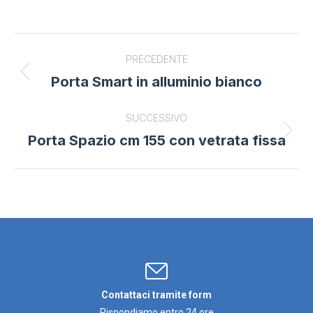
Project
PRECEDENTE
navigation
Porta Smart in alluminio bianco
Previous
project:
SUCCESSIVO
Porta Spazio cm 155 con vetrata fissa
Next
project:
Contattaci tramite form
Rispondiamo entro 24 ore