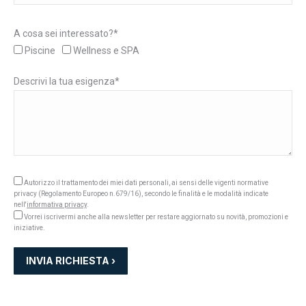
A cosa sei interessato?*
Piscine
Wellness e SPA
Descrivi la tua esigenza*
Autorizzo il trattamento dei miei dati personali, ai sensi delle vigenti normative
privacy (Regolamento Europeo n.679/16), secondo le finalità e le modalità indicate
nell'
informativa privacy
.
Vorrei iscrivermi anche alla newsletter per restare aggiornato su novità, promozioni e
iniziative.