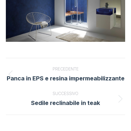
Project
PRECEDENTE
navigation
Panca in EPS e resina impermeabilizzante
Previous
project:
SUCCESSIVO
Sedile reclinabile in teak
Next
project: