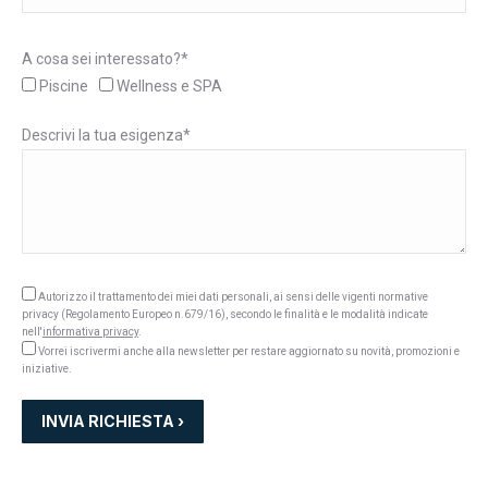
A cosa sei interessato?*
Piscine
Wellness e SPA
Descrivi la tua esigenza*
Autorizzo il trattamento dei miei dati personali, ai sensi delle vigenti normative
privacy (Regolamento Europeo n.679/16), secondo le finalità e le modalità indicate
nell'
informativa privacy
.
Vorrei iscrivermi anche alla newsletter per restare aggiornato su novità, promozioni e
iniziative.