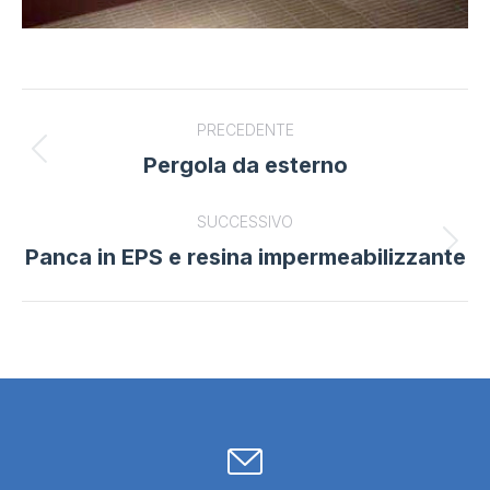
Project
PRECEDENTE
navigation
Pergola da esterno
Previous
project:
SUCCESSIVO
Panca in EPS e resina impermeabilizzante
Next
project: