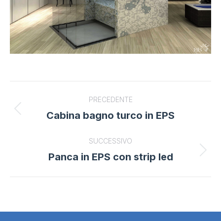
Project
PRECEDENTE
navigation
Cabina bagno turco in EPS
Previous
project:
SUCCESSIVO
Panca in EPS con strip led
Next
project: