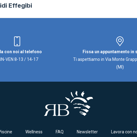
di Effegibi
Next
project:
la con noi al telefono
Fissa un appuntamento in
UN-VEN 8-13 / 14-17
Ti aspettiamo in Via Monte Grapp
(MI)
Piscine
Wellness
FAQ
Newsletter
Lavora con no