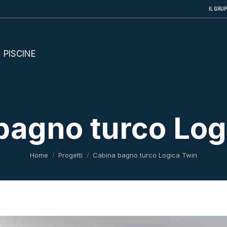
IL GRU
PISCINE
bagno turco Log
Tu sei qui:
Home
Progetti
Cabina bagno turco Logica Twin