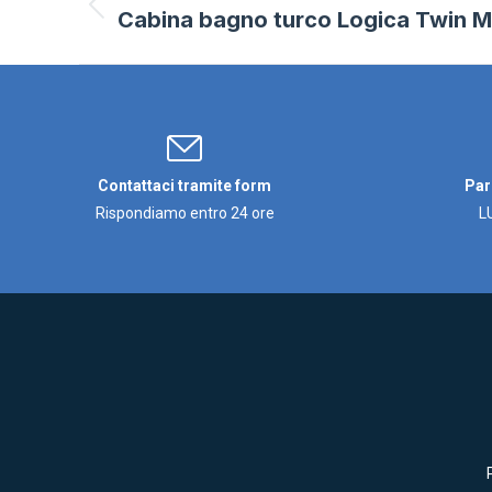
navigation
Cabina bagno turco Logica Twin Mi
Previous
project:
Contattaci tramite form
Par
Rispondiamo entro 24 ore
L