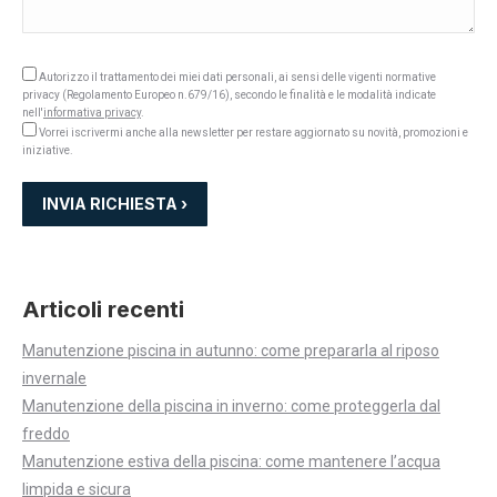
Autorizzo il trattamento dei miei dati personali, ai sensi delle vigenti normative
privacy (Regolamento Europeo n.679/16), secondo le finalità e le modalità indicate
nell'
informativa privacy
.
Vorrei iscrivermi anche alla newsletter per restare aggiornato su novità, promozioni e
iniziative.
Articoli recenti
Manutenzione piscina in autunno: come prepararla al riposo
invernale
Manutenzione della piscina in inverno: come proteggerla dal
freddo
Manutenzione estiva della piscina: come mantenere l’acqua
limpida e sicura